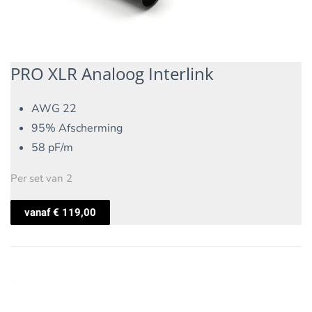
PRO XLR Analoog Interlink
AWG 22
95% Afscherming
58 pF/m
Per set van 2
vanaf
€
119,00