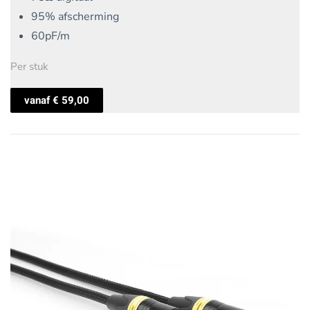
95% afscherming
60pF/m
Per stuk
vanaf
€
59,00