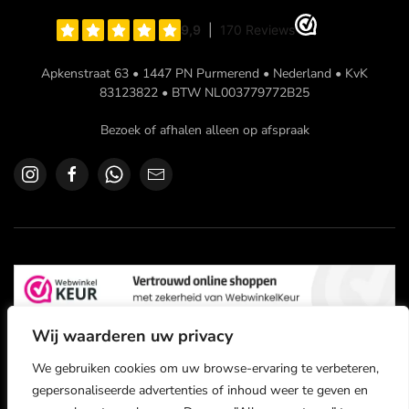
Apkenstraat 63 • 1447 PN Purmerend • Nederland • KvK
83123822 • BTW NL003779772B25
Bezoek of afhalen alleen op afspraak
Wij waarderen uw privacy
We gebruiken cookies om uw browse-ervaring te verbeteren,
gepersonaliseerde advertenties of inhoud weer te geven en
©
2026
Logic Audio Cables. All rights reserved.