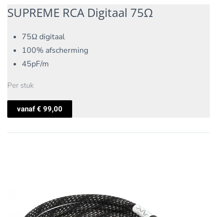
SUPREME RCA Digitaal 75Ω
75Ω digitaal
100% afscherming
45pF/m
Per stuk
vanaf
€
99,00