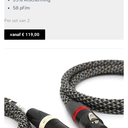
95% Afscherming
58 pF/m
Per set van 2
vanaf
€
119,00