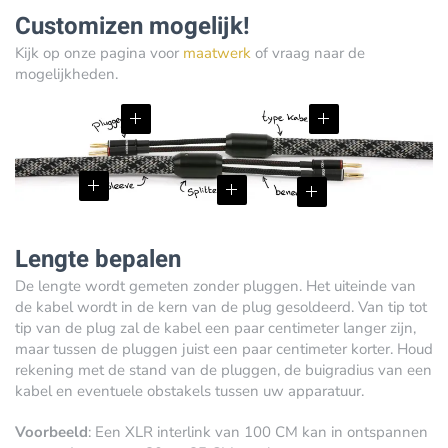
Customizen mogelijk!
Kijk op onze pagina voor
maatwerk
of vraag naar de
mogelijkheden.
Lengte bepalen
De lengte wordt gemeten zonder pluggen. Het uiteinde van
de kabel wordt in de kern van de plug gesoldeerd. Van tip tot
tip van de plug zal de kabel een paar centimeter langer zijn,
maar tussen de pluggen juist een paar centimeter korter. Houd
rekening met de stand van de pluggen, de buigradius van een
kabel en eventuele obstakels tussen uw apparatuur.
Voorbeeld
: Een XLR interlink van 100 CM kan in ontspannen