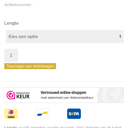
Artikelnummer:
.
Lengte
PRO
XLR
Toevoegen aan winkelwagen
Analoog
Interlink
aantal
Lengte
wordt gemeten zonder pluggen. Het uiteinde van de kabel