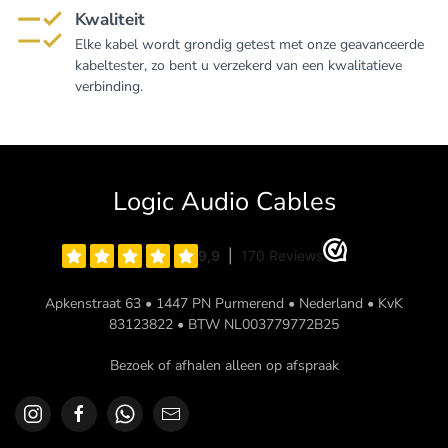
Kwaliteit
Elke kabel wordt grondig getest met onze geavanceerde
kabeltester, zo bent u verzekerd van een kwalitatieve
verbinding.
Logic Audio Cables
Apkenstraat 63 • 1447 PN Purmerend • Nederland • KvK
83123822 • BTW NL003779772B25
Bezoek of afhalen alleen op afspraak