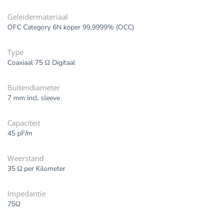
Geleidermateriaal
OFC Category 6N koper 99,9999% (OCC)
Type
Coaxiaal 75 Ω Digitaal
Buitendiameter
7 mm incl. sleeve
Capaciteit
45 pF/m
Weerstand
35 Ω per Kilometer
Impedantie
75Ω