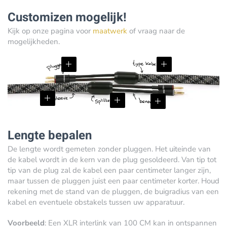
Customizen mogelijk!
Kijk op onze pagina voor
maatwerk
of vraag naar de
mogelijkheden.
Lengte bepalen
De lengte wordt gemeten zonder pluggen. Het uiteinde van
de kabel wordt in de kern van de plug gesoldeerd. Van tip tot
tip van de plug zal de kabel een paar centimeter langer zijn,
maar tussen de pluggen juist een paar centimeter korter. Houd
rekening met de stand van de pluggen, de buigradius van een
kabel en eventuele obstakels tussen uw apparatuur.
Voorbeeld
: Een XLR interlink van 100 CM kan in ontspannen