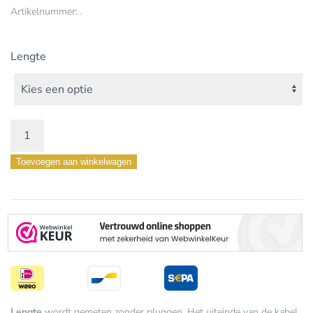
Artikelnummer:
.
Lengte
SUPREME
RCA
Toevoegen aan winkelwagen
Digitaal
75Ω
aantal
Lengte
wordt gemeten zonder pluggen. Het uiteinde van de kabel