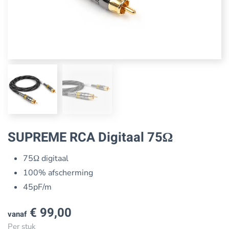
SUPREME RCA Digitaal 75Ω
75Ω digitaal
100% afscherming
45pF/m
€
99,00
vanaf
Per stuk