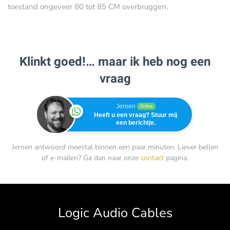
toestand ongeveer 80 tot 85 CM overbruggen.
Klinkt goed!… maar ik heb nog een
vraag
Jeroen
Online
Heeft u een vraag? Stuur mij
een berichtje.
Jeroen antwoord meestal binnen een paar minuten. Liever bellen
of e-mailen? Ga dan naar onze
contact
pagina.
Logic Audio Cables