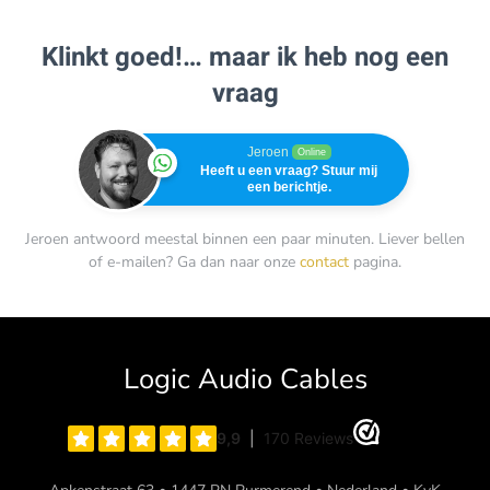
Klinkt goed!… maar ik heb nog een
vraag
Jeroen
Online
Heeft u een vraag? Stuur mij
een berichtje.
Jeroen antwoord meestal binnen een paar minuten. Liever bellen
of e-mailen? Ga dan naar onze
contact
pagina.
Logic Audio Cables