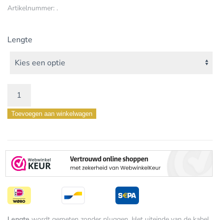
Artikelnummer:
.
Lengte
SUPREME
RCA
Toevoegen aan winkelwagen
Analoog
aantal
Lengte
wordt gemeten zonder pluggen. Het uiteinde van de kabel