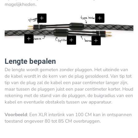
mogelijkheden.
Lengte bepalen
De lengte wordt gemeten zonder pluggen. Het uiteinde van
de kabel wordt in de kern van de plug gesoldeerd. Van tip tot
tip van de plug zal de kabel een paar centimeter langer zijn,
maar tussen de pluggen juist een paar centimeter korter. Houd
rekening met de stand van de pluggen, de buigradius van een
kabel en eventuele obstakels tussen uw apparatuur.
Voorbeeld
: Een XLR interlink van 100 CM kan in ontspannen
toestand ongeveer 80 tot 85 CM overbruggen.