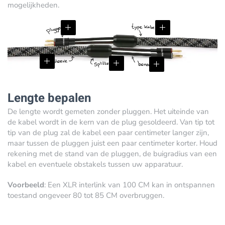
mogelijkheden.
Lengte bepalen
De lengte wordt gemeten zonder pluggen. Het uiteinde van
de kabel wordt in de kern van de plug gesoldeerd. Van tip tot
tip van de plug zal de kabel een paar centimeter langer zijn,
maar tussen de pluggen juist een paar centimeter korter. Houd
rekening met de stand van de pluggen, de buigradius van een
kabel en eventuele obstakels tussen uw apparatuur.
Voorbeeld
: Een XLR interlink van 100 CM kan in ontspannen
toestand ongeveer 80 tot 85 CM overbruggen.