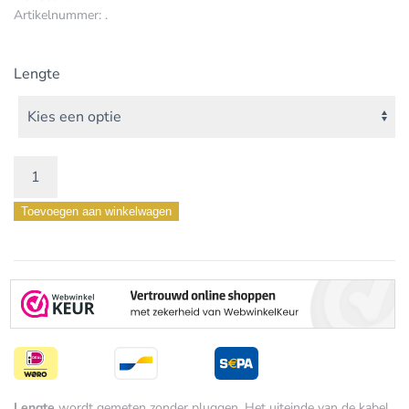
Artikelnummer:
.
Lengte
ELITE
XLR
Toevoegen aan winkelwagen
Analoog
Interlink
aantal
Lengte
wordt gemeten zonder pluggen. Het uiteinde van de kabel