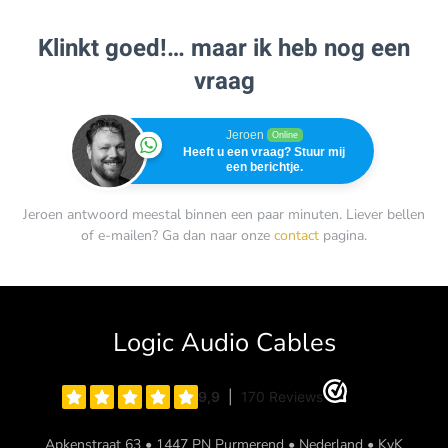
Klinkt goed!… maar ik heb nog een
vraag
Jeroen
Online
Heeft u een vraag? Stuur mij
een berichtje.
Jeroen antwoord meestal binnen een paar minuten. Liever bellen
of e-mailen? Ga dan naar onze
contact
pagina.
Logic Audio Cables
Apkenstraat 63 • 1447 PN Purmerend • Nederland • KvK