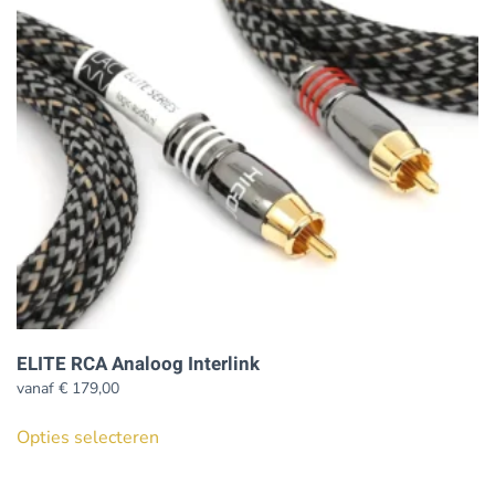
kan
gekozen
worden
op
de
productpagina
ELITE RCA Analoog Interlink
vanaf
€
179,00
Dit
Opties selecteren
product
heeft