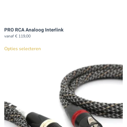
PRO RCA Analoog Interlink
vanaf
€
119,00
Dit
Opties selecteren
product
heeft
meerdere
variaties.
Deze
optie
kan
gekozen
worden
op