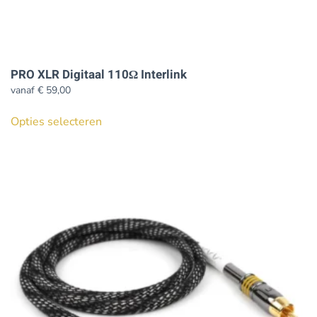
PRO XLR Digitaal 110Ω Interlink
vanaf
€
59,00
Dit
Opties selecteren
product
heeft
meerdere
variaties.
Deze
optie
kan
gekozen
worden
op