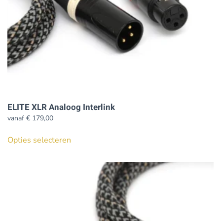
de
productpagina
ELITE XLR Analoog Interlink
vanaf
€
179,00
Dit
Opties selecteren
product
heeft
meerdere
variaties.
Deze
optie