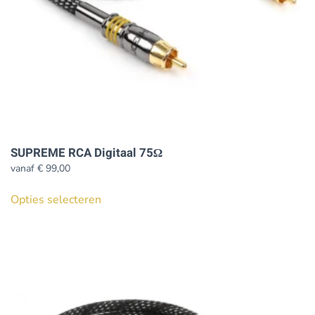
de
productpagina
SUPREME RCA Digitaal 75Ω
vanaf
€
99,00
Dit
Opties selecteren
product
heeft
meerdere
variaties.
Deze
optie