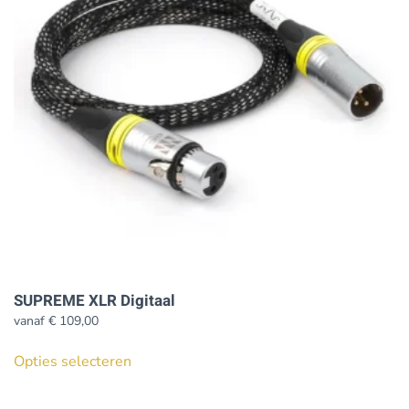
kan
gekozen
worden
op
de
productpagina
SUPREME XLR Digitaal
vanaf
€
109,00
Dit
Opties selecteren
product
heeft