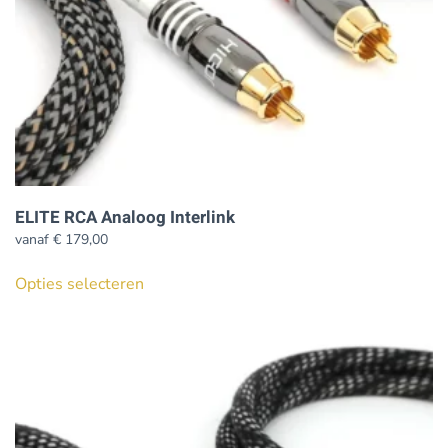
de
productpagina
ELITE RCA Analoog Interlink
vanaf
€
179,00
Dit
Opties selecteren
product
heeft
meerdere
variaties.
Deze
optie