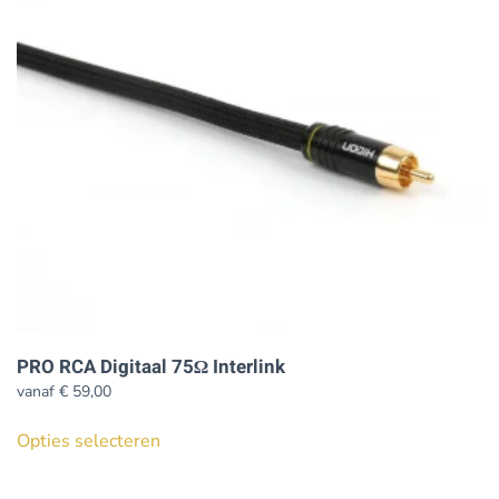
PRO RCA Digitaal 75Ω Interlink
vanaf
€
59,00
Dit
Opties selecteren
product
heeft