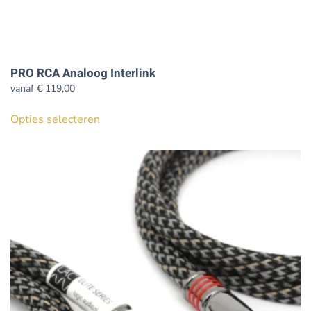
PRO RCA Analoog Interlink
vanaf
€
119,00
Dit
Opties selecteren
product
heeft
meerdere
variaties.
Deze
optie
kan
gekozen
worden
op