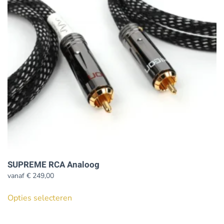
kan
gekozen
worden
op
de
productpagina
SUPREME RCA Analoog
vanaf
€
249,00
Dit
Opties selecteren
product
heeft