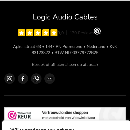
meerdere
variaties.
Logic Audio Cables
Deze
optie
kan
gekozen
Apkenstraat 63 • 1447 PN Purmerend • Nederland • KvK
worden
83123822 • BTW NL003779772B25
op
Bezoek of afhalen alleen op afspraak
de
productpagina