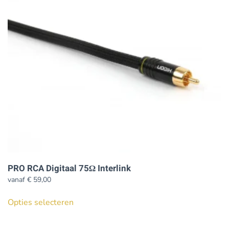
PRO RCA Digitaal 75Ω Interlink
vanaf
€
59,00
Dit
Opties selecteren
product
heeft