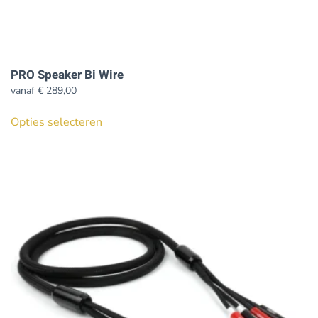
PRO Speaker Bi Wire
vanaf
€
289,00
Dit
Opties selecteren
product
heeft
meerdere
variaties.
Deze
optie
kan
gekozen
worden
op