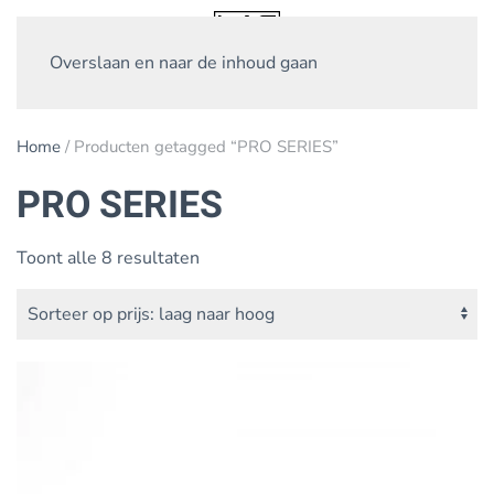
Overslaan en naar de inhoud gaan
Home
/ Producten getagged “PRO SERIES”
PRO SERIES
Gesorteerd
Toont alle 8 resultaten
op
prijs:
laag
naar
hoog