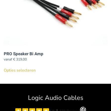
de
productpagina
PRO Speaker Bi Amp
vanaf
€
319,00
Dit
Opties selecteren
product
heeft
meerdere
variaties.
Logic Audio Cables
Deze
optie