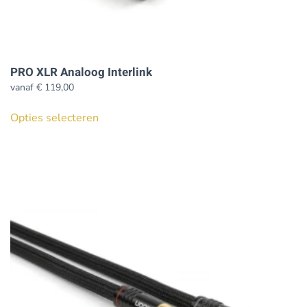
PRO XLR Analoog Interlink
vanaf
€
119,00
Dit
Opties selecteren
product
heeft
meerdere
variaties.
Deze
optie
kan
gekozen
worden
op