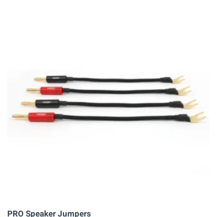
meerdere
variaties.
Deze
optie
kan
gekozen
worden
op
de
productpagina
PRO Speaker Jumpers