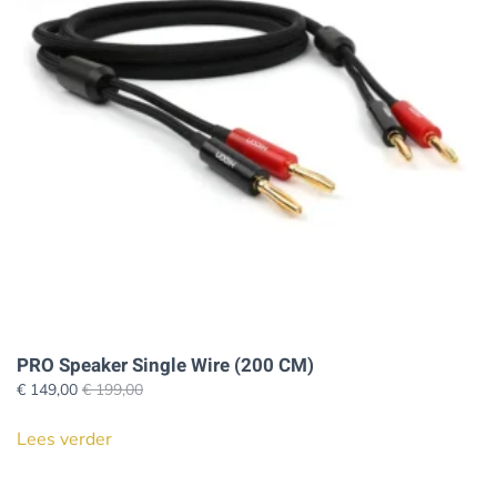
kan
gekozen
worden
op
de
productpagina
PRO Speaker Single Wire (200 CM)
€
149,00
€
199,00
Lees verder