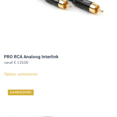
de
productpagina
PRO RCA Analoog Interlink
vanaf
€
119,00
Dit
Opties selecteren
product
heeft
meerdere
AANBIEDING!
variaties.
Deze
optie