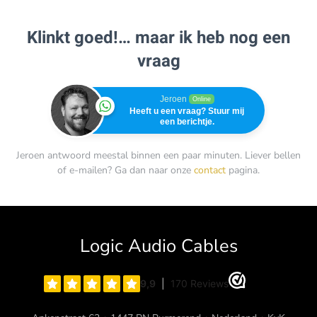
Klinkt goed!… maar ik heb nog een
vraag
Jeroen
Online
Heeft u een vraag? Stuur mij
een berichtje.
Jeroen antwoord meestal binnen een paar minuten. Liever bellen
of e-mailen? Ga dan naar onze
contact
pagina.
Logic Audio Cables