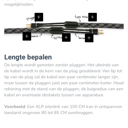
mogelijkheden.
Lengte bepalen
De lengte wordt gemeten zonder pluggen. Het uiteinde van
de kabel wordt in de kern van de plug gesoldeerd. Van tip tot
tip van de plug zal de kabel een paar centimeter langer zijn,
maar tussen de pluggen juist een paar centimeter korter. Houd
rekening met de stand van de pluggen, de buigradius van een
kabel en eventuele obstakels tussen uw apparatuur.
Voorbeeld
: Een XLR interlink van 100 CM kan in ontspannen
toestand ongeveer 80 tot 85 CM overbruggen.