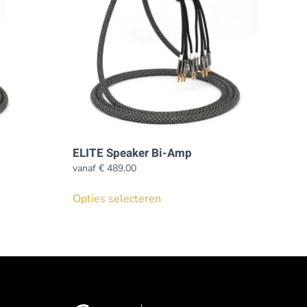
ELITE Speaker Bi-Amp
vanaf
€
489,00
Dit
Opties selecteren
product
heeft
meerdere
variaties.
Deze
optie