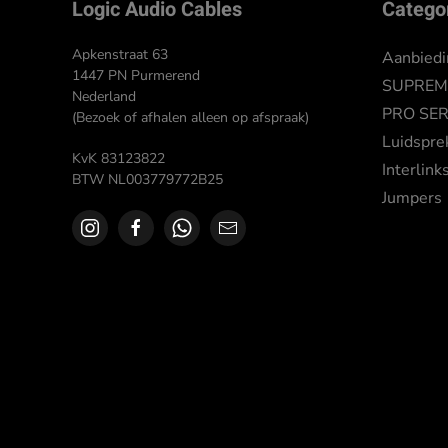
Logic Audio Cables
Catego
kan
gekozen
Apkenstraat 63
Aanbied
worden
1447 PN Purmerend
SUPREME
Nederland
op
PRO SER
(Bezoek of afhalen alleen op afspraak)
de
Luidspre
productpagina
KvK 83123822
Interlink
BTW NL003779772B25
Jumpers