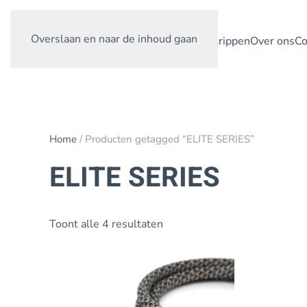
Overslaan en naar de inhoud gaan
Home
Producten
Maatwerk
Begrippen
Over ons
Co
Home
/ Producten getagged “ELITE SERIES”
ELITE SERIES
Gesorteerd
Toont alle 4 resultaten
op
prijs:
laag
naar
hoog