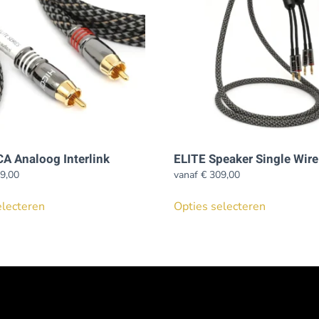
A Analoog Interlink
ELITE Speaker Single Wire
9,00
vanaf
€
309,00
Dit
Dit
electeren
Opties selecteren
product
product
heeft
heeft
meerdere
meerdere
variaties.
variaties.
Deze
Deze
optie
optie