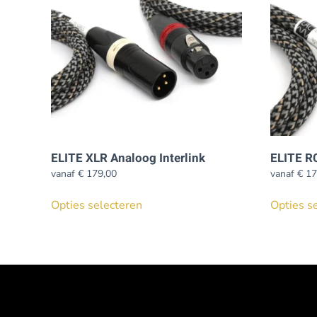
ELITE XLR Analoog Interlink
ELITE RC
vanaf
€
179,00
vanaf
€
17
Dit
Opties selecteren
Opties s
product
heeft
meerdere
variaties.
Deze
optie