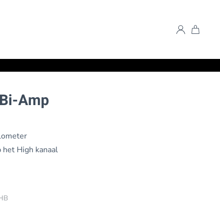
 Bi-Amp
lometer
p het High kanaal
HB