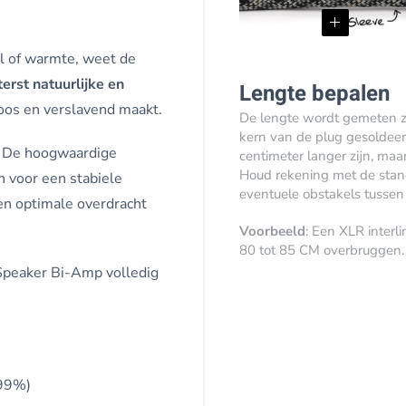
l of warmte, weet de
terst natuurlijke en
Lengte bepalen
loos en verslavend maakt.
De lengte wordt gemeten zo
kern van de plug gesoldeerd
n. De hoogwaardige
centimeter langer zijn, maa
Houd rekening met de stan
 voor een stabiele
eventuele obstakels tussen
n optimale overdracht
Voorbeeld
: Een XLR inter
80 tot 85 CM overbruggen.
 Speaker Bi-Amp volledig
999%)