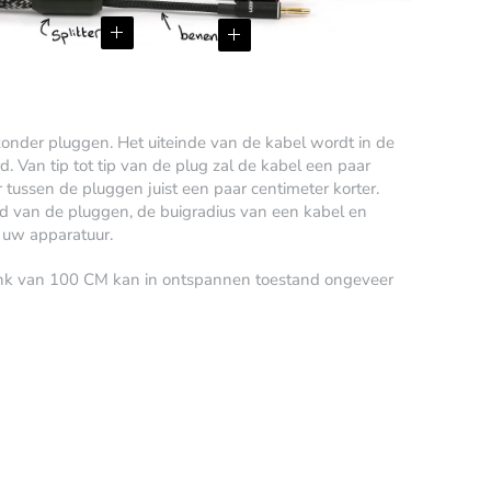
nder pluggen. Het uiteinde van de kabel wordt in de
. Van tip tot tip van de plug zal de kabel een paar
r tussen de pluggen juist een paar centimeter korter.
d van de pluggen, de buigradius van een kabel en
 uw apparatuur.
link van 100 CM kan in ontspannen toestand ongeveer