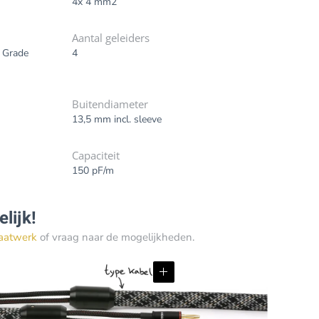
4x 4 mm2
Aantal geleiders
 Grade
4
Buitendiameter
13,5 mm incl. sleeve
Capaciteit
150 pF/m
lijk!
aatwerk
of vraag naar de mogelijkheden.