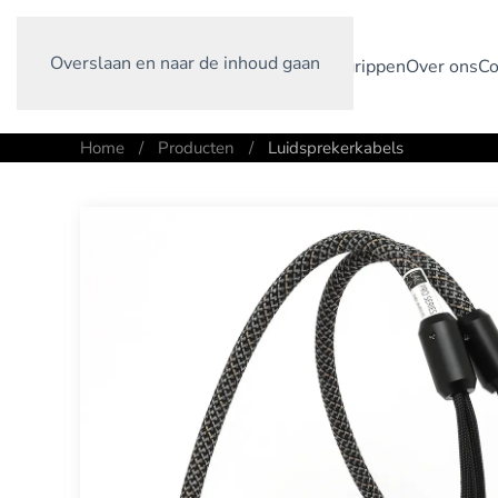
Overslaan en naar de inhoud gaan
Home
Producten
Maatwerk
Begrippen
Over ons
Co
Home
Producten
Luidsprekerkabels