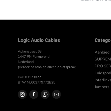
Logic Audio Cables
Catego
Apkenstraat 63
Aanbied
1447 PN Purmerend
SUPREME
Nederland
PRO SER
(Bezoek of afhalen alleen op afspraak)
Luidspre
KvK 83123822
Interlink
BTW NL003779772B25
Jumpers