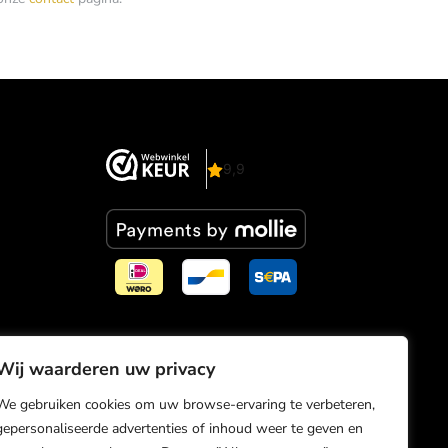
iDeal
Bancontact
Sepa
Wij waarderen uw privacy
Read
We gebruiken cookies om uw browse-ervaring te verbeteren,
more
gepersonaliseerde advertenties of inhoud weer te geven en