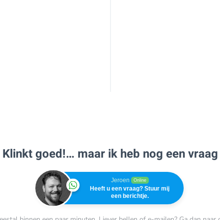
Klinkt goed!… maar ik heb nog een vraag
Jeroen
Online
Heeft u een vraag? Stuur mij
een berichtje.
estal binnen een paar minuten. Liever bellen of e-mailen? Ga dan naar