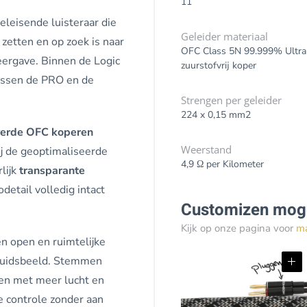
11
eleisende luisteraar die
Geleider materiaal
 zetten en op zoek is naar
OFC Class 5N 99.999% Ultra
eergave. Binnen de Logic
zuurstofvrij koper
tussen de PRO en de
Strengen per geleider
224 x 0,15 mm2
verde OFC koperen
Weerstand
ij de geoptimaliseerde
4,9 Ω per Kilometer
lijk
transparante
detail volledig intact
Customizen moge
Kijk op onze pagina voor
m
n open en ruimtelijke
eluidsbeeld. Stemmen
en met meer lucht en
 controle zonder aan