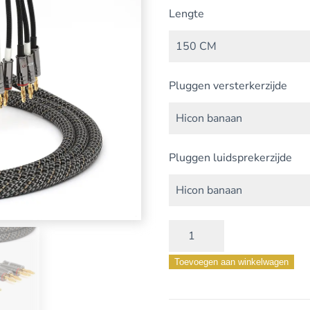
Lengte
Pluggen versterkerzijde
Pluggen luidsprekerzijde
ELITE
Speaker
Toevoegen aan winkelwagen
Bi-
Amp
aantal