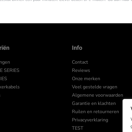
riën
Info
ingen
Contact
 SERIES
Reviews
IES
Onze merken
kerkabels
Veel gestelde vragen
s
Algemene voorwaarden
Garantie en klachten
Ruilen en retourneren
Privacyverklaring
TEST