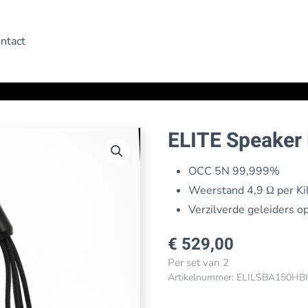
ntact
ELITE Speaker
OCC 5N 99,999%
Weerstand 4,9 Ω per Ki
Verzilverde geleiders o
€
529,00
Per set van 2
Artikelnummer:
ELILSBA150HB