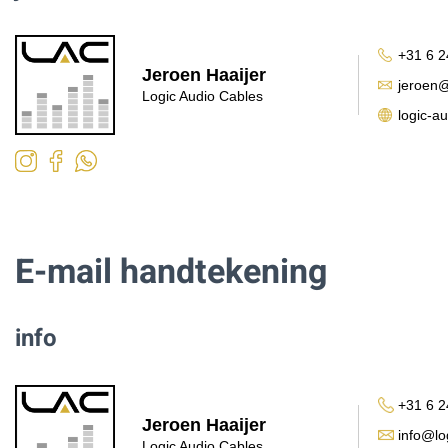
+31 6 2
Jeroen Haaijer
jeroen@
Logic Audio Cables
logic-au
E-mail handtekening
info
+31 6 2
Jeroen Haaijer
info@lo
Logic Audio Cables