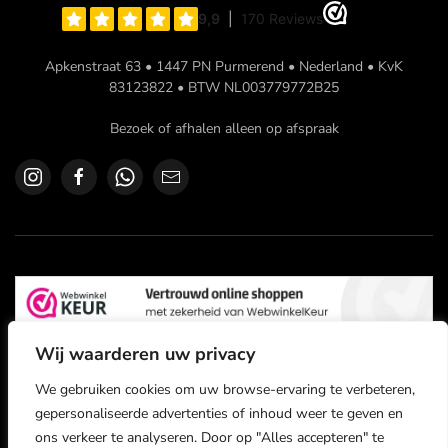
Apkenstraat 63 • 1447 PN Purmerend • Nederland • KvK
83123822 • BTW NL003779772B25
Bezoek of afhalen alleen op afspraak
Wij waarderen uw privacy
We gebruiken cookies om uw browse-ervaring te verbeteren,
gepersonaliseerde advertenties of inhoud weer te geven en
©
2026
Logic Audio Cables. All rights reserved.
ons verkeer te analyseren. Door op "Alles accepteren" te