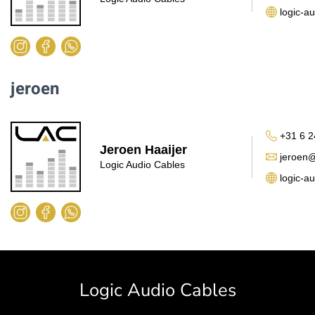
logic-au
jeroen
+31 6 2
Jeroen Haaijer
jeroen@
Logic Audio Cables
logic-au
Logic Audio Cables