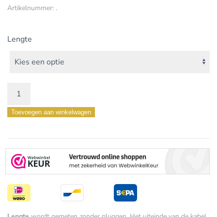
Artikelnummer:
.
Lengte
PRO
RCA
Toevoegen aan winkelwagen
Digitaal
75Ω
Interlink
aantal
Lengte
wordt gemeten zonder pluggen. Het uiteinde van de kabel