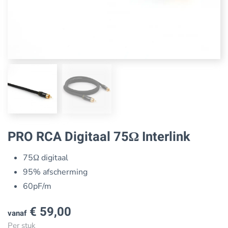
PRO RCA Digitaal 75Ω Interlink
75Ω digitaal
95% afscherming
60pF/m
€
59,00
vanaf
Per stuk