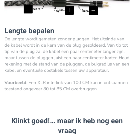
Lengte bepalen
De lengte wordt gemeten zonder pluggen. Het uiteinde van
de kabel wordt in de kern van de plug gesoldeerd. Van tip tot
tip van de plug zal de kabel een paar centimeter langer zijn,
maar tussen de pluggen juist een paar centimeter korter. Houd
rekening met de stand van de pluggen, de buigradius van een
kabel en eventuele obstakels tussen uw apparatuur.
Voorbeeld
: Een XLR interlink van 100 CM kan in ontspannen
toestand ongeveer 80 tot 85 CM overbruggen.
Klinkt goed!… maar ik heb nog een
vraag