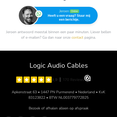
Jeroen
Online
Heeft u een vraag? Stuur mij
een berichtje.
Jeroen antwoord meestal binnen een paar minuten. Liever bellen
of e-mailen? Ga dan naar onze
contact
pagina.
Logic Audio Cables
Apkenstraat 63 • 1447 PN Purmerend • Nederland • KvK
83123822 • BTW NL003779772B25
Bezoek of afhalen alleen op afspraak