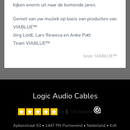
kijken enorm uit naar de komende jaren.
Geniet van uw muziek op basis van producten van
VIABLUE™
Jörg Loidl, Lars Rewesa en Anke Patt
Team VIABLUE™
bron: VIABLUE™
Logic Audio Cables
Apkenstraat 63 • 1447 PN Purmerend • Nederland • KvK