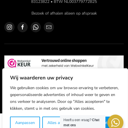
83123822 • BTW NL003779772B25
Bezoek of afhalen alleen op afspraak
Wij waarderen uw privacy
We gebruiken cookies om uw browse-ervaring te verbeteren,
gepersonaliseerde advertenties of inhoud weer te geven en
©
2026
Logic Audio Cables. All rights reserved.
ons verkeer te analyseren. Door op "Alles accepteren" te
klikken, stemt u in met ons gebruik van cookies.
De waardering van logic-audio.nl bij
WebwinkelKeur
Heeft u een vraag?
Chat
Aanpassen
Alles afwijzen
Alles Accepteren
met ons